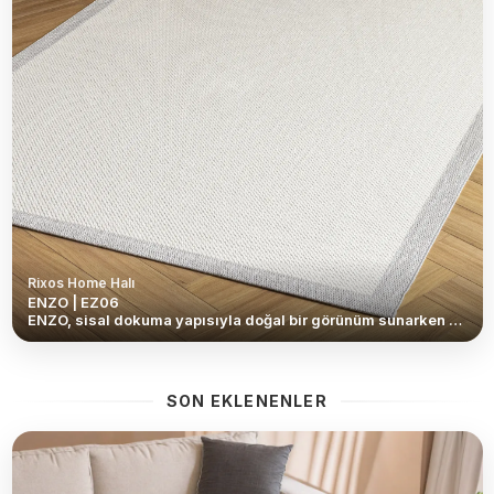
Rixos Home Halı
ENZO | EZ06
ENZO, sisal dokuma yapısıyla doğal bir görünüm sunarken hafif formu sayesinde kullanım kolaylığı sağlar. İnce ve şık dokusu, yaşam alanlarına ferah bir hava katarken modern ve sade dekorasyonlarla mükemmel uyum yakalar. Günlük kullanıma uygun yapısı, pratikliği estetikle bir araya getirir. <br /> <br /> Kaymaz tabanlı yapısı sayesinde zemine sağlam tutunur ve güvenli bir kullanım sunar. Temizliği son derece kolay olan ENZO, yoğun tempolu yaşam alanları için ideal bir çözümdür. Dayanıklı, hafif ve fonksiyonel yapısıyla salon, mutfak, antre ve balkon gibi alanlarda rahatlıkla tercih edilebilir.
SON EKLENENLER