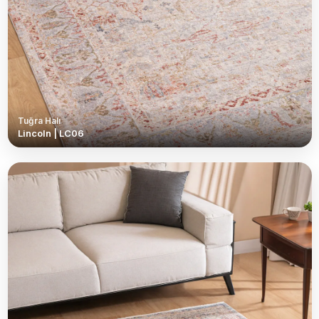
Tuğra Halı
Lincoln | LC06