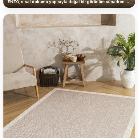
ENZO, sisal dokuma yapısıyla doğal bir görünüm sunarken hafif formu sayesinde kullanım kolaylığı sağlar. İnce ve şık dokusu, yaşam alanlarına ferah bir hava katarken modern ve sade dekorasyonlarla mükemmel uyum yakalar. Günlük kullanıma uygun yapısı, pratikliği estetikle bir araya getirir. <br /> <br /> Kaymaz tabanlı yapısı sayesinde zemine sağlam tutunur ve güvenli bir kullanım sunar. Temizliği son derece kolay olan ENZO, yoğun tempolu yaşam alanları için ideal bir çözümdür. Dayanıklı, hafif ve fonksiyonel yapısıyla salon, mutfak, antre ve balkon gibi alanlarda rahatlıkla tercih edilebilir.