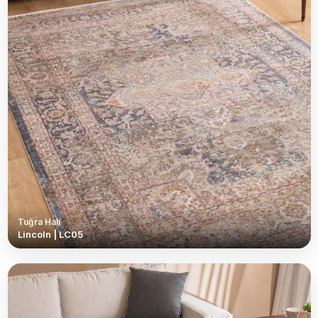
Tuğra Halı
Lincoln | LC05