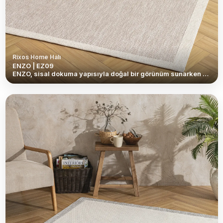
Rixos Home Halı
ENZO | EZ09
ENZO, sisal dokuma yapısıyla doğal bir görünüm sunarken hafif formu sayesinde kullanım kolaylığı sağlar. İnce ve şık dokusu, yaşam alanlarına ferah bir hava katarken modern ve sade dekorasyonlarla mükemmel uyum yakalar. Günlük kullanıma uygun yapısı, pratikliği estetikle bir araya getirir. <br /> <br /> Kaymaz tabanlı yapısı sayesinde zemine sağlam tutunur ve güvenli bir kullanım sunar. Temizliği son derece kolay olan ENZO, yoğun tempolu yaşam alanları için ideal bir çözümdür. Dayanıklı, hafif ve fonksiyonel yapısıyla salon, mutfak, antre ve balkon gibi alanlarda rahatlıkla tercih edilebilir.