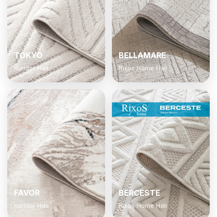
TOKYO
BELLAMARE
Koridor Halı
Rixos Home Halı
FAVOR
BERCESTE
Koridor Halı
Rixos Home Halı