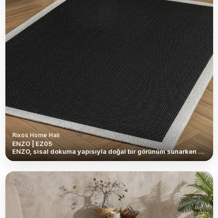
Rixos Home Halı
ENZO | EZ05
ENZO, sisal dokuma yapısıyla doğal bir görünüm sunarken hafif formu sayesinde kullanım kolaylığı sağlar. İnce ve şık dokusu, yaşam alanlarına ferah bir hava katarken modern ve sade dekorasyonlarla mükemmel uyum yakalar. Günlük kullanıma uygun yapısı, pratikliği estetikle bir araya getirir. <br /> <br /> Kaymaz tabanlı yapısı sayesinde zemine sağlam tutunur ve güvenli bir kullanım sunar. Temizliği son derece kolay olan ENZO, yoğun tempolu yaşam alanları için ideal bir çözümdür. Dayanıklı, hafif ve fonksiyonel yapısıyla salon, mutfak, antre ve balkon gibi alanlarda rahatlıkla tercih edilebilir.