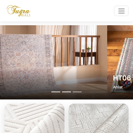
Previous
Next
HT06
Ahlat