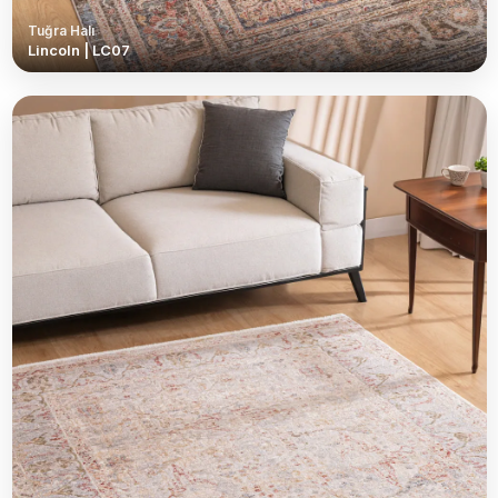
Tuğra Halı
Lincoln | LC07