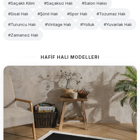
#Saçaklı Kilim
#Saçaksız Halı
#Salon Halısı
#Sisal Halı
#Şönil Halı
#Spor Halı
#Tozumaz Halı
#Turuncu Halı
#Vintage Halı
#Yolluk
#Yuvarlak Halı
#Zamansız Halı
HAFİF HALI MODELLERI