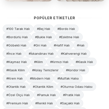
POPÜLER ETİKETLER
#100 Tarak Halı
#Bej Halı
#Bordo Halı
#Bordürlü Halı
#Bukle Halı
#Eskitme Halı
#Göbekli Halı
#Gri Halı
#Hafif Halı
#Halı
#İnce Halı
#İskandinav Halı
#Kahverengi Halı
#Kaymaz Halı
#Kilim
#Kırmızı Halı
#Klasik Halı
#Klasik Kilim
#Kolay Temizlenir
#Koridor Halı
#Krem Halı
#Modern Halı
#Mutfak Halısı
#Otantik Halı
#Otantik Kilim
#Oturma Odası Halısı
#Özel Ölçü Halı
#Pamuk Halı
#Pratik Halı
#Premium Halı
#Renkli Halı
#Saçaklı Halı